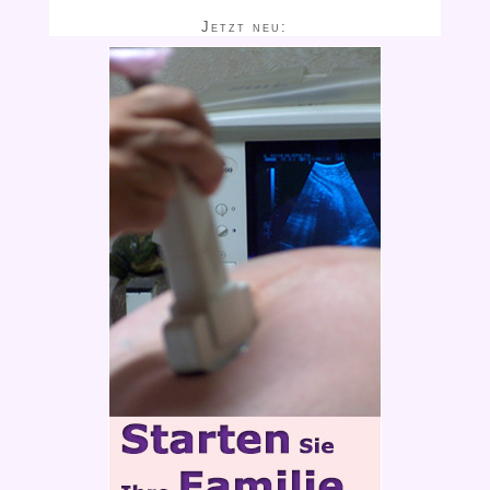
c
Jetzt neu:
h
e