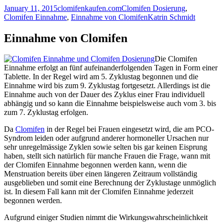
January 11, 2015
clomifenkaufen.com
Clomifen Dosierung
,
Clomifen Einnahme
,
Einnahme von Clomifen
Katrin Schmidt
Einnahme von Clomifen
Die Clomifen
Einnahme erfolgt an fünf aufeinanderfolgenden Tagen in Form einer
Tablette. In der Regel wird am 5. Zyklustag begonnen und die
Einnahme wird bis zum 9. Zyklustag fortgesetzt. Allerdings ist die
Einnahme auch von der Dauer des Zyklus einer Frau individuell
abhängig und so kann die Einnahme beispielsweise auch vom 3. bis
zum 7. Zyklustag erfolgen.
Da
Clomifen
in der Regel bei Frauen eingesetzt wird, die am PCO-
Syndrom leiden oder aufgrund anderer hormoneller Ursachen nur
sehr unregelmässige Zyklen sowie selten bis gar keinen Eisprung
haben, stellt sich natürlich für manche Frauen die Frage, wann mit
der Clomifen Einnahme begonnen werden kann, wenn die
Menstruation bereits über einen längeren Zeitraum vollständig
ausgeblieben und somit eine Berechnung der Zyklustage unmöglich
ist. In diesem Fall kann mit der Clomifen Einnahme jederzeit
begonnen werden.
Aufgrund einiger Studien nimmt die Wirkungswahrscheinlichkeit