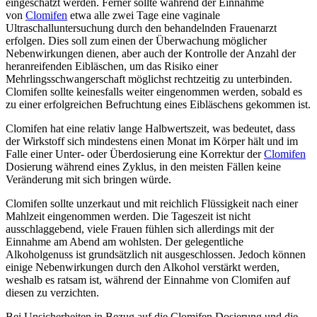
eingeschätzt werden. Ferner sollte während der Einnahme
von
Clomifen
etwa alle zwei Tage eine vaginale
Ultraschalluntersuchung durch den behandelnden Frauenarzt
erfolgen. Dies soll zum einen der Überwachung möglicher
Nebenwirkungen dienen, aber auch der Kontrolle der Anzahl der
heranreifenden Eibläschen, um das Risiko einer
Mehrlingsschwangerschaft möglichst rechtzeitig zu unterbinden.
Clomifen sollte keinesfalls weiter eingenommen werden, sobald es
zu einer erfolgreichen Befruchtung eines Eibläschens gekommen ist.
Clomifen hat eine relativ lange Halbwertszeit, was bedeutet, dass
der Wirkstoff sich mindestens einen Monat im Körper hält und im
Falle einer Unter- oder Überdosierung eine Korrektur der
Clomifen
Dosierung während eines Zyklus, in den meisten Fällen keine
Veränderung mit sich bringen würde.
Clomifen sollte unzerkaut und mit reichlich Flüssigkeit nach einer
Mahlzeit eingenommen werden. Die Tageszeit ist nicht
ausschlaggebend, viele Frauen fühlen sich allerdings mit der
Einnahme am Abend am wohlsten. Der gelegentliche
Alkoholgenuss ist grundsätzlich nit ausgeschlossen. Jedoch können
einige Nebenwirkungen durch den Alkohol verstärkt werden,
weshalb es ratsam ist, während der Einnahme von Clomifen auf
diesen zu verzichten.
Bei Unsicherheiten in Bezug auf die Clomifen Dosierung und die