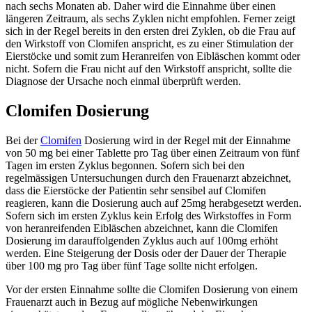
nach sechs Monaten ab. Daher wird die Einnahme über einen
längeren Zeitraum, als sechs Zyklen nicht empfohlen. Ferner zeigt
sich in der Regel bereits in den ersten drei Zyklen, ob die Frau auf
den Wirkstoff von Clomifen anspricht, es zu einer Stimulation der
Eierstöcke und somit zum Heranreifen von Eibläschen kommt oder
nicht. Sofern die Frau nicht auf den Wirkstoff anspricht, sollte die
Diagnose der Ursache noch einmal überprüft werden.
Clomifen Dosierung
Bei der
Clomifen
Dosierung wird in der Regel mit der Einnahme
von 50 mg bei einer Tablette pro Tag über einen Zeitraum von fünf
Tagen im ersten Zyklus begonnen. Sofern sich bei den
regelmässigen Untersuchungen durch den Frauenarzt abzeichnet,
dass die Eierstöcke der Patientin sehr sensibel auf Clomifen
reagieren, kann die Dosierung auch auf 25mg herabgesetzt werden.
Sofern sich im ersten Zyklus kein Erfolg des Wirkstoffes in Form
von heranreifenden Eibläschen abzeichnet, kann die Clomifen
Dosierung im darauffolgenden Zyklus auch auf 100mg erhöht
werden. Eine Steigerung der Dosis oder der Dauer der Therapie
über 100 mg pro Tag über fünf Tage sollte nicht erfolgen.
Vor der ersten Einnahme sollte die Clomifen Dosierung von einem
Frauenarzt auch in Bezug auf mögliche Nebenwirkungen