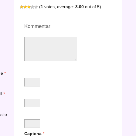
(
1
votes, average:
3.00
out of 5)
Kommentar
me
*
il
*
site
Captcha
*