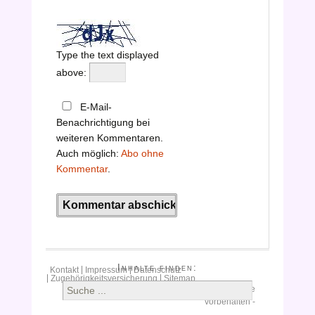
Type the text displayed
above:
E-Mail-
Benachrichtigung bei
weiteren Kommentaren.
Auch möglich:
Abo ohne
Kommentar
.
Inhalte finden:
Kontakt
Impressum
Datenschutz
Zugehörigkeitsversicherung
Sitemap
S
Copyright © 2015
Clomifenkaufen.
Alle Rechte
u
vorbehalten -