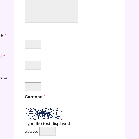
me
*
il
*
site
Captcha
*
Type the text displayed
above: