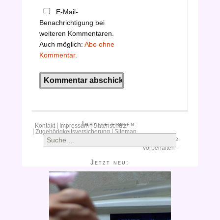
E-Mail-
Benachrichtigung bei
weiteren Kommentaren.
Auch möglich:
Abo ohne
Kommentar
.
Inhalte finden:
Kontakt
Impressum
Datenschutz
Zugehörigkeitsversicherung
Sitemap
S
Copyright © 2015
Clomifenkaufen.
Alle Rechte
u
vorbehalten -
c
Jetzt neu:
h
e