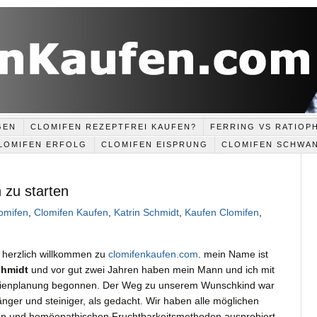
GEN
CLOMIFEN REZEPTFREI KAUFEN?
FERRING VS RATIOP
LOMIFEN ERFOLG
CLOMIFEN EISPRUNG
CLOMIFEN SCHWA
 zu starten
omifen
,
Clomifen Kaufen
,
Katrin Schmidt
,
Kaufen Clomifen
,
 herzlich willkommen zu
clomifenkaufen.com
. mein Name ist
chmidt
und vor gut zwei Jahren haben mein Mann und ich mit
lienplanung begonnen. Der Weg zu unserem Wunschkind war
länger und steiniger, als gedacht. Wir haben alle möglichen
en und homöopathischen Fruchtbarkeitsmethoden ausprobiert.