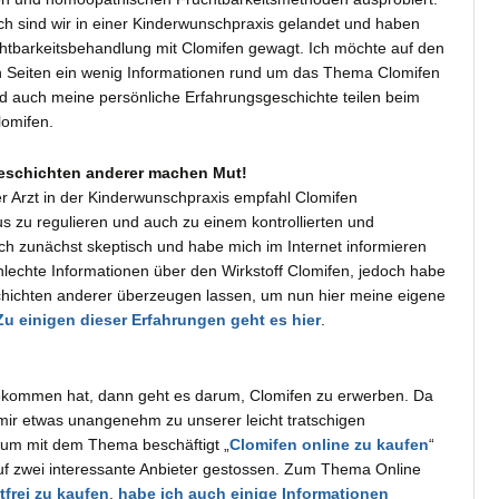
ich sind wir in einer Kinderwunschpraxis gelandet und haben
htbarkeitsbehandlung mit Clomifen gewagt. Ich möchte auf den
n Seiten ein wenig Informationen rund um das Thema Clomifen
 auch meine persönliche Erfahrungsgeschichte teilen beim
lomifen.
eschichten anderer machen Mut!
er Arzt in der Kinderwunschpraxis empfahl Clomifen
 zu regulieren und auch zu einem kontrollierten und
ch zunächst skeptisch und habe mich im Internet informieren
chlechte Informationen über den Wirkstoff Clomifen, jedoch habe
chichten anderer überzeugen lassen, um nun hier meine eigene
Zu einigen dieser Erfahrungen geht es hier
.
kommen hat, dann geht es darum, Clomifen zu erwerben. Da
 mir etwas unangenehm zu unserer leicht tratschigen
rum mit dem Thema beschäftigt „
Clomifen online zu kaufen
“
auf zwei interessante Anbieter gestossen. Zum Thema Online
tfrei zu kaufen
,
habe ich auch einige Informationen