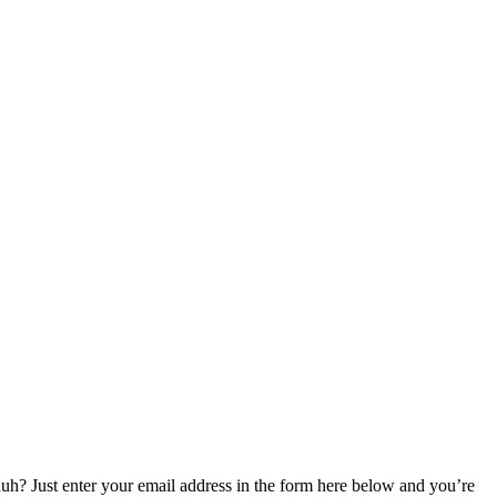
h? Just enter your email address in the form here below and you’re